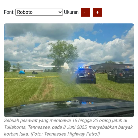
Font:
Ukuran:
-
+
Sebuah pesawat yang membawa 16 hingga 20 orang jatuh di
Tullahoma, Tennessee, pada 8 Juni 2025, menyebabkan banyak
korban luka. {Foto: Tennessee Highway Patrol]