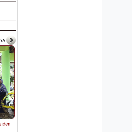
NYA
siden