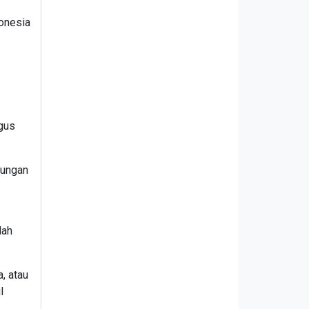
onesia
igus
bungan
lah
, atau
l