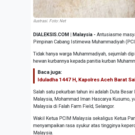
ilustrasi. Foto: Net
DIALEKSIS.COM | Malaysia -
Antusiasme masyar
Pimpinan Cabang Istimewa Muhammadiyah (PCIM
Tidak hanya warga Muhammadiyah, sejumlah dipl
hewan kurbannya kepada panitia kurban Muhamm
Baca juga:
Iduladha 1447 H, Kapolres Aceh Barat S
Salah satu pekurban tahun ini adalah Duta Besa
Malaysia, Mohammad Iman Hascarya Kusumo, ya
Malaysia di Falah Farm Field, Selangor.
Wakil Ketua PCIM Malaysia sekaligus Ketua Pan
menyampaikan rasa syukur atas tingginya keper
Malaysia.