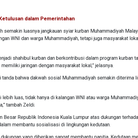
n Ketulusan dalam Pemerintahan
alah semakin luasnya jangkauan syiar kurban Muhammadiyah Malay
kalangan WNI dan warga Muhammadiyah, tetapi juga masyarakat loka
njadi shahibul kurban dan berkontribusi dalam program kurban tah
 memiliki jaringan dengan masyarakat lokal,” jelasnya.
di tanda bahwa dakwah sosial Muhammadiyah semakin diterima li
i lebih luas, tidak hanya di kalangan WNI atau warga Muhammadi
a,” tambah Zeldi.
n Besar Republik Indonesia Kuala Lumpur atas dukungan terhad
dalam membantu sosialisasi di lingkungan kedutaan.
 dukungan yang diberikan sangat membantu panitia. Kedutaan me