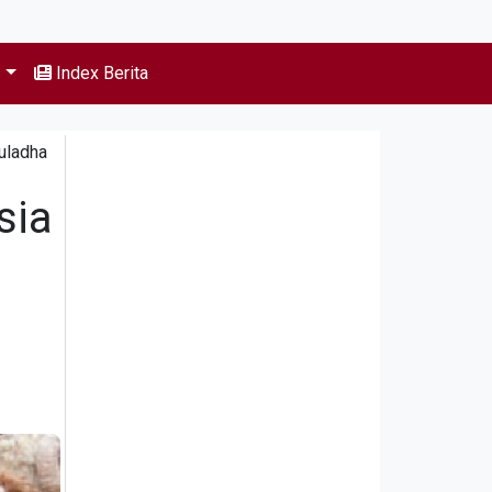
s
Index Berita
uladha
sia