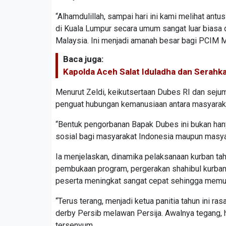
“Alhamdulillah, sampai hari ini kami melihat a
di Kuala Lumpur secara umum sangat luar bia
Malaysia. Ini menjadi amanah besar bagi PCIM Ma
Baca juga:
Kapolda Aceh Salat Iduladha dan Serahka
Menurut Zeldi, keikutsertaan Dubes RI dan seju
penguat hubungan kemanusiaan antara masyaraka
“Bentuk pengorbanan Bapak Dubes ini bukan hany
sosial bagi masyarakat Indonesia maupun masya
Ia menjelaskan, dinamika pelaksanaan kurban tahu
pembukaan program, pergerakan shahibul kurban 
peserta meningkat sangat cepat sehingga memun
“Terus terang, menjadi ketua panitia tahun ini r
derby Persib melawan Persija. Awalnya tegang, 
tersenyum.