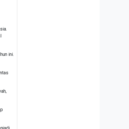
sia.
l
un ini.
ntas
yah,
ap
njadi