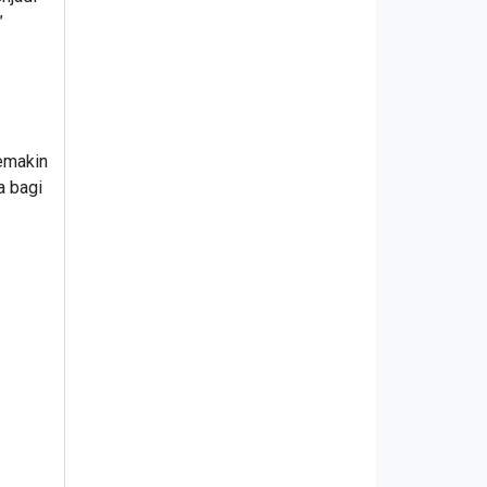
”
emakin
a bagi