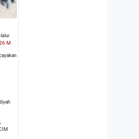
lalui
026 M
.
rcayakan
k
diyah
,
PCIM