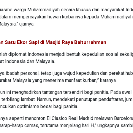
ntusiasme warga Muhammadiyah secara khusus dan masyarakat Ind
sa dalam mempercayakan hewan kurbannya kepada Muhammadiyah
laysia,” ujarnya.
n Satu Ekor Sapi di Masjid Raya Baiturrahman
mlah diplomat Indonesia menjadi bentuk kepedulian sosial sekal
t Indonesia dan Malaysia.
a ibadah personal, tetapi juga wujud kepedulian dan perekat hu
rakat Malaysia yang menerima manfaat kurban,” katanya.
n ini menghadirkan tantangan tersendiri bagi panitia. Pada awal
terbilang lambat. Namun, mendekati penutupan pendaftaran, jum
culkan optimisme besar bagi panitia.
asanya seperti menonton El Clasico Real Madrid melawan Barcelona
harap-harap cemas, terutama menjelang hari H,” ungkapnya sambi