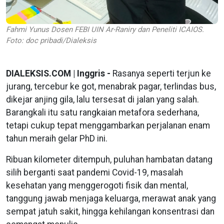
Fahmi Yunus Dosen FEBI UIN Ar-Raniry dan Peneliti ICAIOS.
Foto: doc pribadi/Dialeksis
DIALEKSIS.COM | Inggris -
Rasanya seperti terjun ke
jurang, tercebur ke got, menabrak pagar, terlindas bus,
dikejar anjing gila, lalu tersesat di jalan yang salah.
Barangkali itu satu rangkaian metafora sederhana,
tetapi cukup tepat menggambarkan perjalanan enam
tahun meraih gelar PhD ini.
Ribuan kilometer ditempuh, puluhan hambatan datang
silih berganti saat pandemi Covid-19, masalah
kesehatan yang menggerogoti fisik dan mental,
tanggung jawab menjaga keluarga, merawat anak yang
sempat jatuh sakit, hingga kehilangan konsentrasi dan