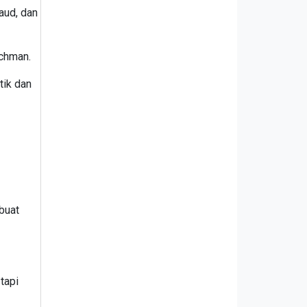
aud, dan
achman.
tik dan
mbuat
tapi