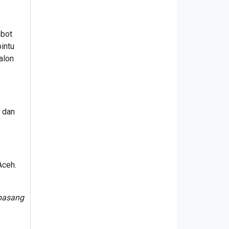
obot
pintu
calon
d dan
Aceh.
ipasang