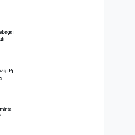
sebagai
tuk
agi Pj
us
iminta
.”