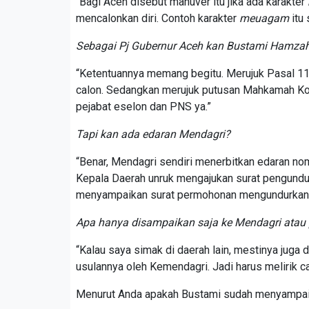
“Bagi Aceh disebut manuver itu jika ada karakter
mencalonkan diri. Contoh karakter
meuagam
itu 
Sebagai Pj Gubernur Aceh kan Bustami Hamzah 
“Ketentuannya memang begitu. Merujuk Pasal 11
calon. Sedangkan merujuk putusan Mahkamah Kons
pejabat eselon dan PNS ya.”
Tapi kan ada edaran Mendagri?
“Benar, Mendagri sendiri menerbitkan edaran no
Kepala Daerah unruk mengajukan surat pengundura
menyampaikan surat permohonan mengundurkan d
Apa hanya disampaikan saja ke Mendagri atau
“Kalau saya simak di daerah lain, mestinya jug
usulannya oleh Kemendagri. Jadi harus melirik c
Menurut Anda apakah Bustami sudah menyampai