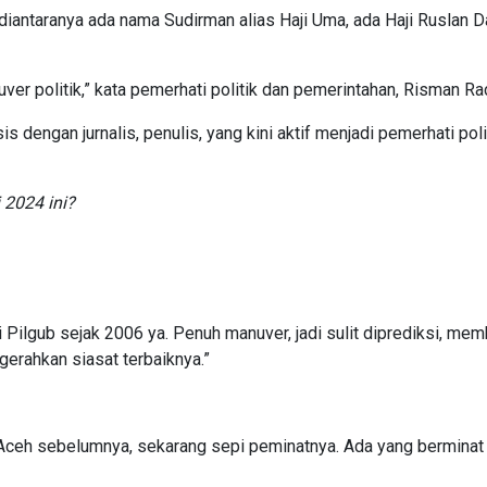
 diantaranya ada nama Sudirman alias Haji Uma, ada Haji Ruslan D
uver politik,” kata pemerhati politik dan pemerintahan, Risman R
 dengan jurnalis, penulis, yang kini aktif menjadi pemerhati poli
 2024 ini?
ri Pilgub sejak 2006 ya. Penuh manuver, jadi sulit diprediksi, me
erahkan siasat terbaiknya.”
b Aceh sebelumnya, sekarang sepi peminatnya. Ada yang berminat 