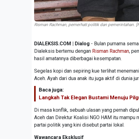
Risman Rachman, pemerhati politik dan pemerintahan. [F
DIALEKSIS.COM | Dialog
- Bulan purnama semal
Dialeksis bertemu dengan
Risman Rachman
, pe
hasil amatannya diberbagai kesempatan.
Segelas kopi dan sepiring kue terlihat menemani
Aceh. Ayah dari dua anak itu juga aktif di dunia ju
Baca juga:
Langkah Tak Elegan Bustami Menuju Pil
Di masa konflik, sebuah ulasan yang pernah dip
Aceh dan Direktur Koalisi NGO HAM itu mampu me
partai politik yang kini disebut partai lokal.
Wawancara Eksklusif