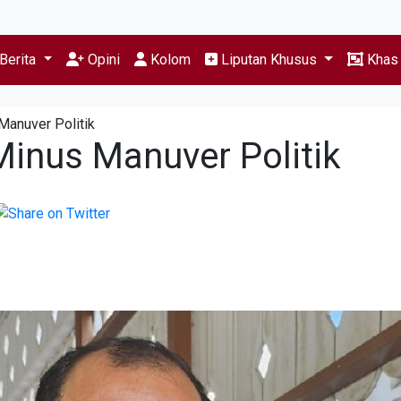
Berita
Opini
Kolom
Liputan Khusus
Kha
Manuver Politik
Minus Manuver Politik