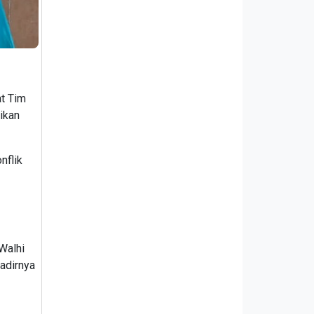
t Tim
ikan
nflik
Walhi
adirnya