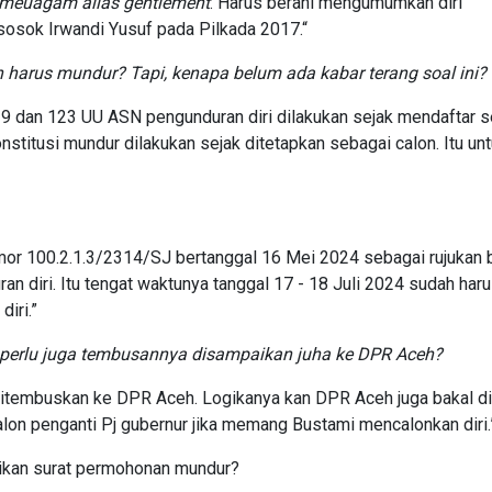
meuagam alias gentlement
. Harus berani mengumumkan diri
sosok Irwandi Yusuf pada Pilkada 2017.“
harus mundur? Tapi, kenapa belum ada kabar terang soal ini?
9 dan 123 UU ASN pengunduran diri dilakukan sejak mendaftar 
titusi mundur dilakukan sejak ditetapkan sebagai calon. Itu un
mor 100.2.1.3/2314/SJ bertanggal 16 Mei 2024 sebagai rujukan b
n diri. Itu tengat waktunya tanggal 17 - 18 Juli 2024 sudah har
iri.”
 perlu juga tembusannya disampaikan juha ke DPR Aceh?
a ditembuskan ke DPR Aceh. Logikanya kan DPR Aceh juga bakal d
alon penganti Pj gubernur jika memang Bustami mencalonkan diri
kan surat permohonan mundur?