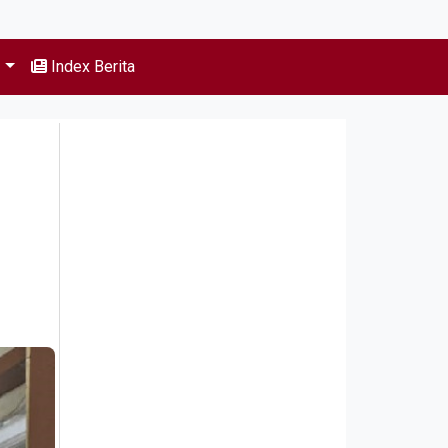
s
Index Berita