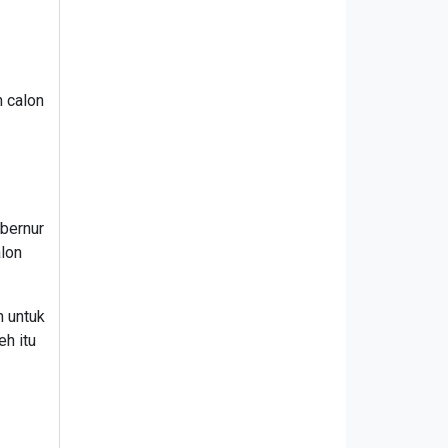
n calon
ubernur
alon
h untuk
eh itu