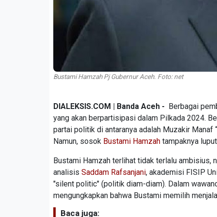
Bustami Hamzah Pj Gubernur Aceh. Foto: net
DIALEKSIS.COM | Banda Aceh -
Berbagai pemb
yang akan berpartisipasi dalam Pilkada 2024. B
partai politik di antaranya adalah Muzakir Mana
Namun, sosok
Bustami Hamzah
tampaknya luput 
Bustami Hamzah terlihat tidak terlalu ambisius, 
analisis
Saddam Rafsanjani
, akademisi FISIP Un
"silent politic" (politik diam-diam). Dalam waw
mengungkapkan bahwa Bustami memilih menjalan
Baca juga: