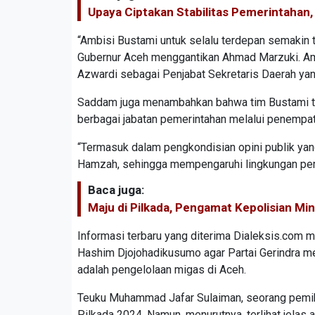
Upaya Ciptakan Stabilitas Pemerintahan,
“Ambisi Bustami untuk selalu terdepan semakin t
Gubernur Aceh menggantikan Ahmad Marzuki. Ambisi
Azwardi sebagai Penjabat Sekretaris Daerah yang
Saddam juga menambahkan bahwa tim Bustami ta
berbagai jabatan pemerintahan melalui penempa
“Termasuk dalam pengkondisian opini publik y
Hamzah, sehingga mempengaruhi lingkungan peme
Baca juga:
Maju di Pilkada, Pengamat Kepolisian Mi
Informasi terbaru yang diterima Dialeksis.com 
Hashim Djojohadikusumo agar Partai Gerindra 
adalah pengelolaan migas di Aceh.
Teuku Muhammad Jafar Sulaiman, seorang pemiki
Pilkada 2024. Namun, menurutnya, terlihat jela