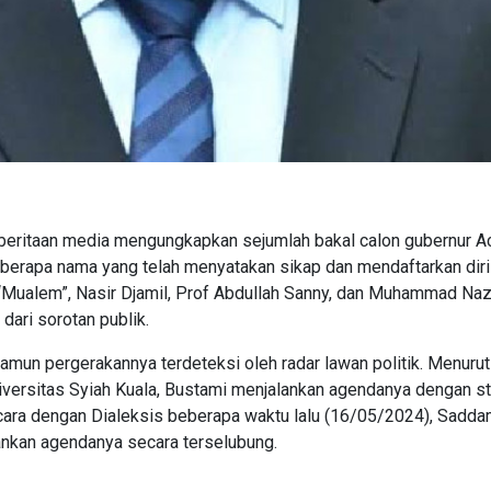
eritaan media mengungkapkan sejumlah bakal calon gubernur A
eberapa nama yang telah menyatakan sikap dan mendaftarkan diri
f “Mualem”, Nasir Djamil, Prof Abdullah Sanny, dan Muhammad Naz
dari sorotan publik.
namun pergerakannya terdeteksi oleh radar lawan politik. Menurut
iversitas Syiah Kuala, Bustami menjalankan agendanya dengan st
ancara dengan Dialeksis beberapa waktu lalu (16/05/2024), Sadd
kan agendanya secara terselubung.