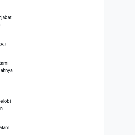
njabat
h
sai
tami
bahnya.
elobi
an
dalam