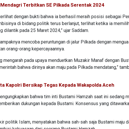
 Mendagri Terbitkan SE Pilkada Serentak 2024
erlihat dengan bukti bahwa ia berhasil meraih posisi sebagai Pe
nya di bidang politik terus berlanjut, terlihat ketika ia memili
 dilantik pada 25 Maret 2024,” ujar Saddam.
mpaknya mencoba peruntungan di jalur Pilkada dengan mengua
tan orang-orang kepercayaannya.
ang mengarah pada upaya menduetkan Muzakir Manaf dengan Bus
rintah bahwa dirinya akan maju pada Pilkada mendatang,” tam
nta Kapolri Bersikap Tegas Kepada Wakapolda Aceh
mengungkapkan bahwa tim inti Bustami Hamzah saat ini sedang m
memberikan dukungan kepada Bustami. Konsensus yang ditawark
r politik Islam, menyatakan bahwa sah-sah saja Bustami maju 
s ambisi kekuasaan dari seorang Bustami Hamzah.