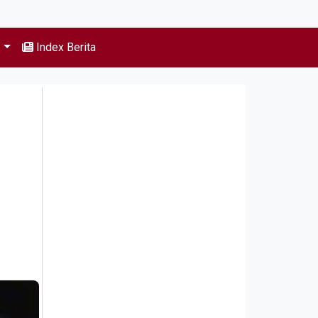
s
Index Berita