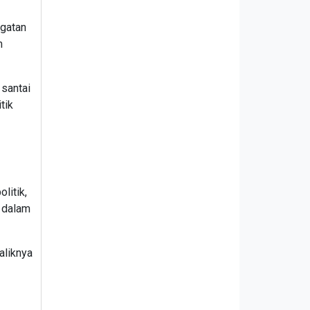
ngatan
m
 santai
tik
litik,
n dalam
aliknya