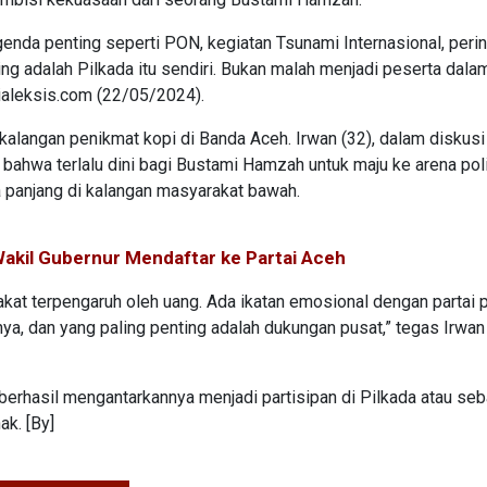
enda penting seperti PON, kegiatan Tsunami Internasional, peri
ing adalah Pilkada itu sendiri. Bukan malah menjadi peserta dala
Dialeksis.com (22/05/2024).
 kalangan penikmat kopi di Banda Aceh. Irwan (32), dalam diskusi
 bahwa terlalu dini bagi Bustami Hamzah untuk maju ke arena poli
a panjang di kalangan masyarakat bawah.
Wakil Gubernur Mendaftar ke Partai Aceh
kat terpengaruh oleh uang. Ada ikatan emosional dengan partai po
nya, dan yang paling penting adalah dukungan pusat,” tegas Irwa
 berhasil mengantarkannya menjadi partisipan di Pilkada atau seb
ak. [By]