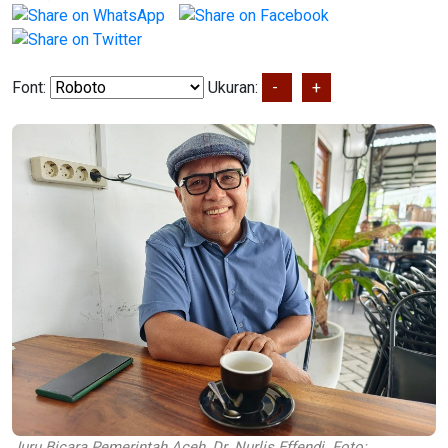
Font:
Ukuran:
-
+
Juru Bicara Pemerintah Aceh, Dr. Nurlis Effendi. Foto: