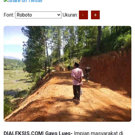
Font:
Ukuran:
-
+
DIALEKSIS.COM| Gayo Lues-
Impian masyarakat di