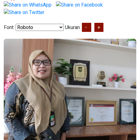
Font:
Ukuran:
-
+