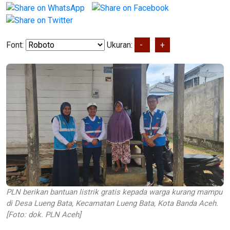
Font:
Ukuran:
-
+
PLN berikan bantuan listrik gratis kepada warga kurang mampu
di Desa Lueng Bata, Kecamatan Lueng Bata, Kota Banda Aceh.
[Foto: dok. PLN Aceh]