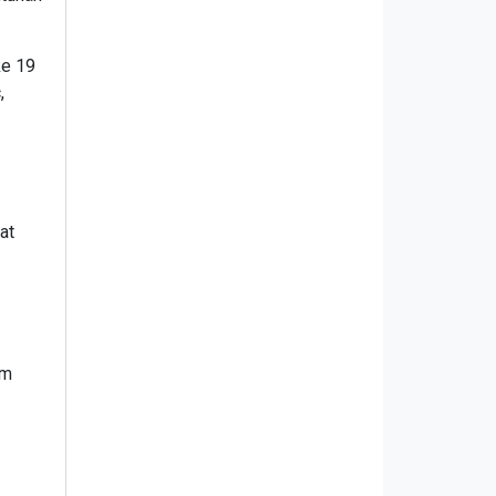
ke 19
,
at
am