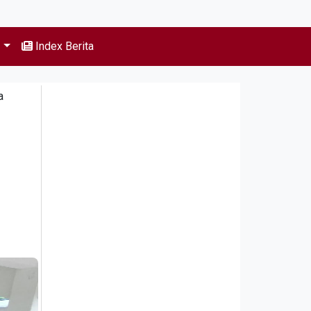
s
Index Berita
a