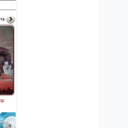
NYA
op