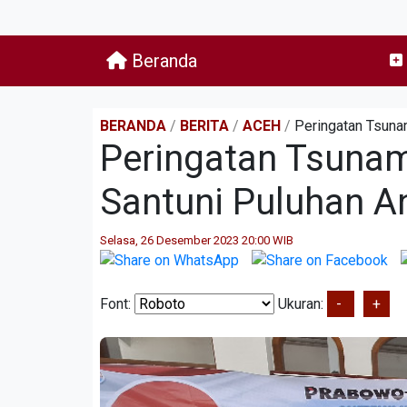
Beranda
BERANDA
/
BERITA
/
ACEH
/
Peringatan Tsuna
Peringatan Tsunam
Santuni Puluhan A
Selasa, 26 Desember 2023 20:00 WIB
Font:
Ukuran:
-
+