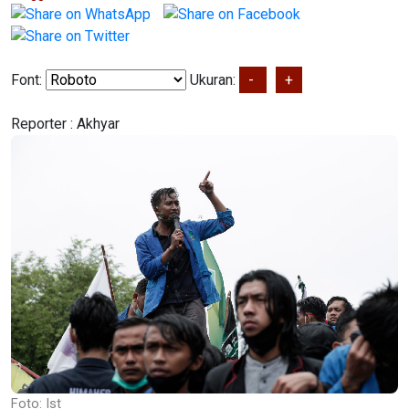
Font:
Ukuran:
-
+
Reporter :
Akhyar
Foto: Ist