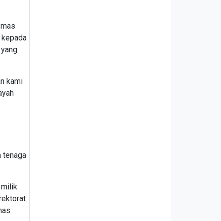
esmas
n kepada
 yang
an kami
ayah
a tenaga
milik
rektorat
mas