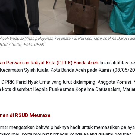
ceh tinjau aktifitas pelayanan kesehatan di Puskesmas Kopelma Darussal
08/05/2025). Foto: DPRK
n Perwakilan Rakyat Kota (DPRK) Banda Aceh
tinjau aktifitas p
Kecamatan Syiah Kuala, Kota Banda Aceh pada Kamis (08/05/20
V DPRK, Farid Nyak Umar yang turut didampingi Anggota Komisi IV
an kota disambut Kepala Puskesmas Kopelma Darussalam, Maria
anan di RSUD Meuraxa
Umar mengatakan bahwa pihaknya hadir untuk memastikan pelay
maksimal, serta melihat berbagai kendala yang dialami petugas