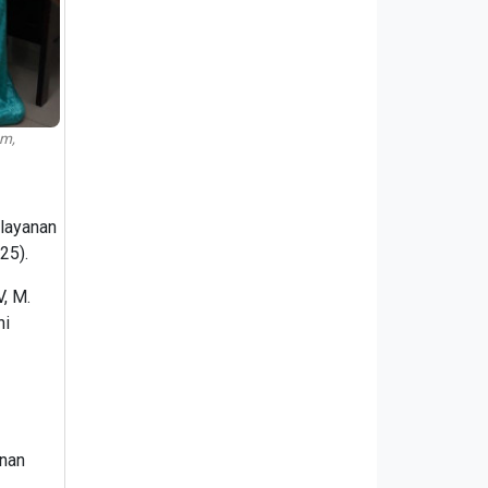
am,
elayanan
25).
, M.
ni
anan