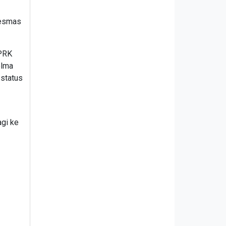
kesmas
DPRK
elma
status
agi ke