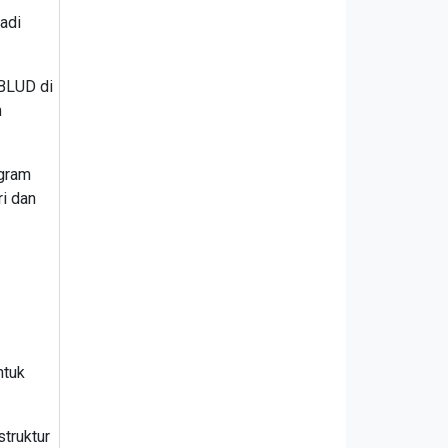
adi
 BLUD di
n
gram
ri dan
ntuk
truktur