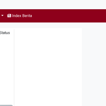
s
Index Berita
Status