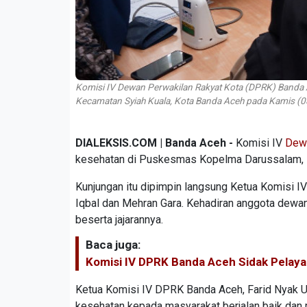
Komisi IV Dewan Perwakilan Rakyat Kota (DPRK) Banda A
Kecamatan Syiah Kuala, Kota Banda Aceh pada Kamis (
DIALEKSIS.COM | Banda Aceh -
Komisi IV
Dewa
kesehatan di Puskesmas Kopelma Darussalam, 
Kunjungan itu dipimpin langsung Ketua Komisi I
Iqbal dan Mehran Gara. Kehadiran anggota dew
beserta jajarannya.
Baca juga:
Komisi IV DPRK Banda Aceh Sidak Pelay
Ketua Komisi IV DPRK Banda Aceh, Farid Nyak 
kesehatan kepada masyarakat berjalan baik dan 