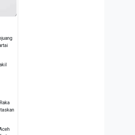
ejuang
rtai
akil
 Raka
itaskan
 Aceh