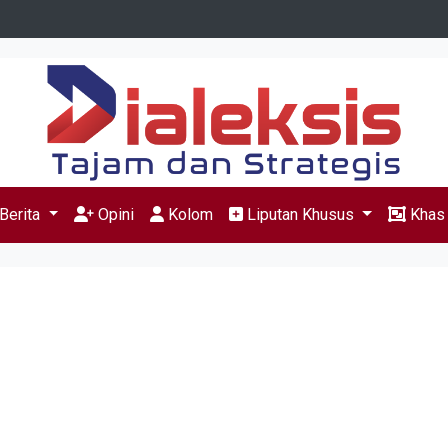
Berita
Opini
Kolom
Liputan Khusus
Kha