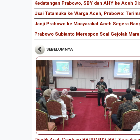
Kedatangan Prabowo, SBY dan AHY ke Aceh Di
Usai Tatamuka ke Warga Aceh, Prabowo: Terima
Janji Prabowo ke Masyarakat Aceh Segera Bang
Prabowo Subianto Merespon Soal Gejolak Mar
SEBELUMNYA
Disdik Aceh Gandeng BBPPMPV-BBL Sosialisa