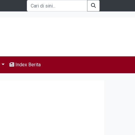
s
Index Berita