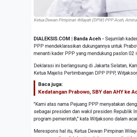
Ketua Dewan Pimpinan Wilayah (DPW) PPP Aceh, Amirud
DIALEKSIS.COM | Banda Aceh -
Sejumlah kade
PPP mendeklarasikan dukungannya untuk Prabow
menanti kader PPP yang mendukung paslon 02 it
Deklarasi ini berlangsung di Jakarta Selatan, K
Ketua Majelis Pertimbangan DPP PPP, Witjakson
Baca juga:
Kedatangan Prabowo, SBY dan AHY ke Ac
"Kami atas nama Pejuang PPP menyatakan deng
sebagai presiden dan wakil presiden Republik 
program pemerintah," kata Witjaksono dalam acar
Merespons hal itu, Ketua Dewan Pimpinan Wilay