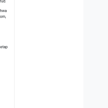
fud.
ahwa
com,
tetap