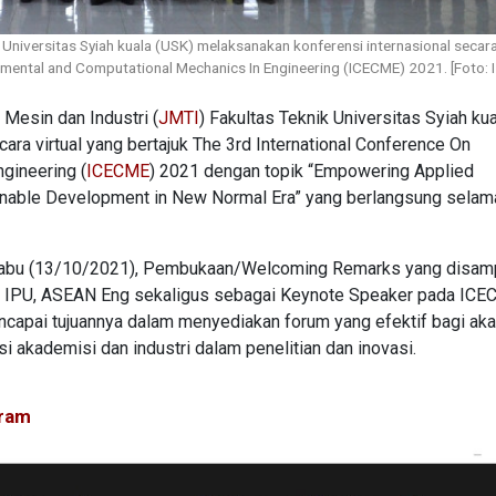
 Universitas Syiah kuala (USK) melaksanakan konferensi internasional secara
imental and Computational Mechanics In Engineering (ICECME) 2021. [Foto: I
 Mesin dan Industri (
JMTI
) Fakultas Teknik Universitas Syiah ku
ara virtual yang bertajuk The 3rd International Conference On
gineering (
ICECME
) 2021 dengan topik “Empowering Applied
ainable Development in New Normal Era” yang berlangsung selam
m, Rabu (13/10/2021), Pembukaan/Welcoming Remarks yang disam
ng., IPU, ASEAN Eng sekaligus sebagai Keynote Speaker pada IC
pai tujuannya dalam menyediakan forum yang efektif bagi aka
si akademisi dan industri dalam penelitian dan inovasi.
eram