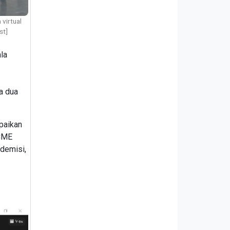
 virtual
st]
ala
a dua
paikan
ECME
demisi,