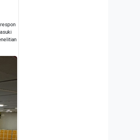
erespon
asuki
nelitian