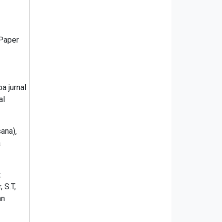
 Paper
a jurnal
al
ana),
a
.
 S.T,
an