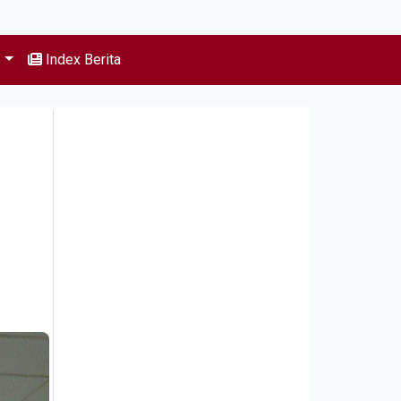
s
Index Berita