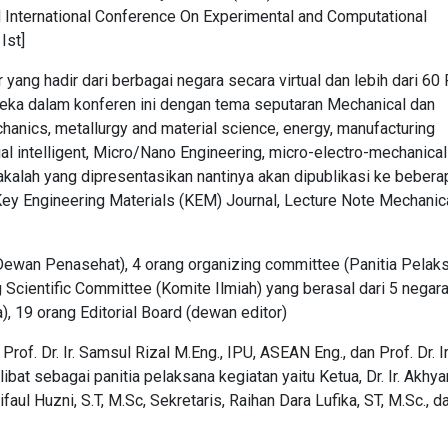
rd International Conference On Experimental and Computational
Ist]
yang hadir dari berbagai negara secara virtual dan lebih dari 60
ka dalam konferen ini dengan tema seputaran Mechanical dan
hanics, metallurgy and material science, energy, manufacturing
l intelligent, Micro/Nano Engineering, micro-electro-mechanical
alah yang dipresentasikan nantinya akan dipublikasi ke beberap
ey Engineering Materials (KEM) Journal, Lecture Note Mechanic
 (Dewan Penasehat), 4 orang organizing committee (Panitia Pelaks
Scientific Committee (Komite Ilmiah) yang berasal dari 5 negar
), 19 orang Editorial Board (dewan editor)
f. Dr. Ir. Samsul Rizal M.Eng., IPU, ASEAN Eng., dan Prof. Dr. Ir
libat sebagai panitia pelaksana kegiatan yaitu Ketua, Dr. Ir. Akhyar,
aul Huzni, S.T, M.Sc, Sekretaris, Raihan Dara Lufika, ST, M.Sc., d