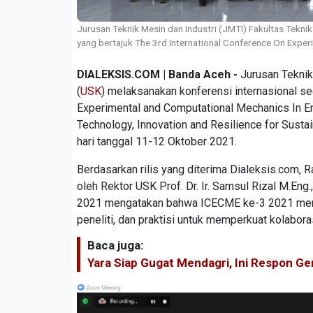
Jurusan Teknik Mesin dan Industri (JMTI) Fakultas Teknik
yang bertajuk The 3rd International Conference On Exper
DIALEKSIS.COM | Banda Aceh -
Jurusan Teknik
(
USK
) melaksanakan konferensi internasional sec
Experimental and Computational Mechanics In En
Technology, Innovation and Resilience for Sust
hari tanggal 11-12 Oktober 2021.
Berdasarkan rilis yang diterima Dialeksis.co
oleh Rektor USK Prof. Dr. Ir. Samsul Rizal M.E
2021 mengatakan bahwa ICECME ke-3 2021 menca
peneliti, dan praktisi untuk memperkuat kolabora
Baca juga:
Yara Siap Gugat Mendagri, Ini Respon G