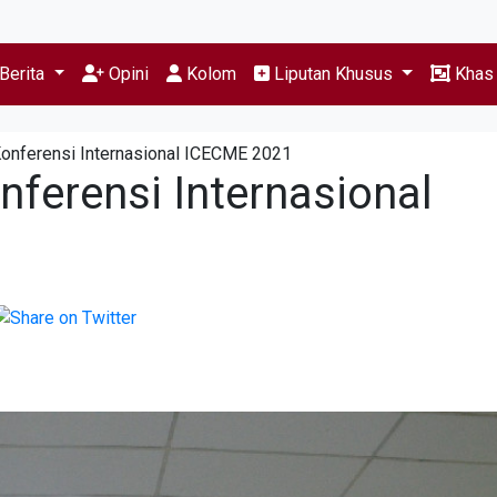
Berita
Opini
Kolom
Liputan Khusus
Kha
onferensi Internasional ICECME 2021
ferensi Internasional