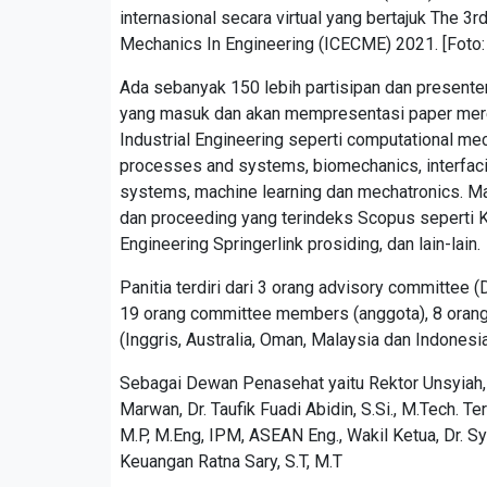
internasional secara virtual yang bertajuk The 3
Mechanics In Engineering (ICECME) 2021. [Foto: 
Ada sebanyak 150 lebih partisipan dan presenter 
yang masuk dan akan mempresentasi paper mere
Industrial Engineering seperti computational mec
processes and systems, biomechanics, interfacia
systems, machine learning dan mechatronics. Mak
dan proceeding yang terindeks Scopus seperti K
Engineering Springerlink prosiding, dan lain-lain.
Panitia terdiri dari 3 orang advisory committee
19 orang committee members (anggota), 8 orang 
(Inggris, Australia, Oman, Malaysia dan Indonesia
Sebagai Dewan Penasehat yaitu Rektor Unsyiah, Pro
Marwan, Dr. Taufik Fuadi Abidin, S.Si., M.Tech. Ter
M.P, M.Eng, IPM, ASEAN Eng., Wakil Ketua, Dr. Syif
Keuangan Ratna Sary, S.T, M.T