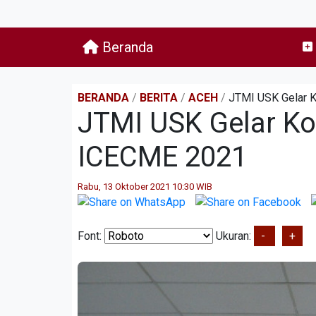
Beranda
BERANDA
/
BERITA
/
ACEH
/
JTMI USK Gelar K
JTMI USK Gelar Kon
ICECME 2021
Rabu, 13 Oktober 2021 10:30 WIB
Font:
Ukuran:
-
+