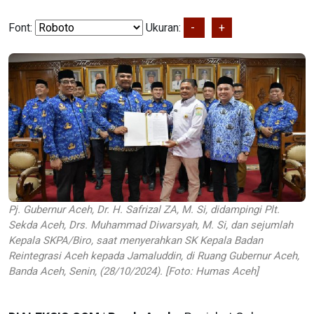
Font:
Ukuran:
-
+
Pj. Gubernur Aceh, Dr. H. Safrizal ZA, M. Si, didampingi Plt.
Sekda Aceh, Drs. Muhammad Diwarsyah, M. Si, dan sejumlah
Kepala SKPA/Biro, saat menyerahkan SK Kepala Badan
Reintegrasi Aceh kepada Jamaluddin, di Ruang Gubernur Aceh,
Banda Aceh, Senin, (28/10/2024). [Foto: Humas Aceh]