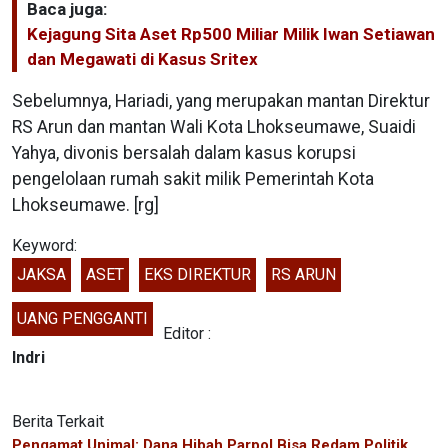
Baca juga:
Kejagung Sita Aset Rp500 Miliar Milik Iwan Setiawan
dan Megawati di Kasus Sritex
Sebelumnya, Hariadi, yang merupakan mantan Direktur
RS Arun dan mantan Wali Kota Lhokseumawe, Suaidi
Yahya, divonis bersalah dalam kasus korupsi
pengelolaan rumah sakit milik Pemerintah Kota
Lhokseumawe. [rg]
Keyword:
JAKSA
ASET
EKS DIREKTUR
RS ARUN
UANG PENGGANTI
Editor :
Indri
Berita Terkait
Pengamat Unimal: Dana Hibah Parpol Bisa Redam Politik