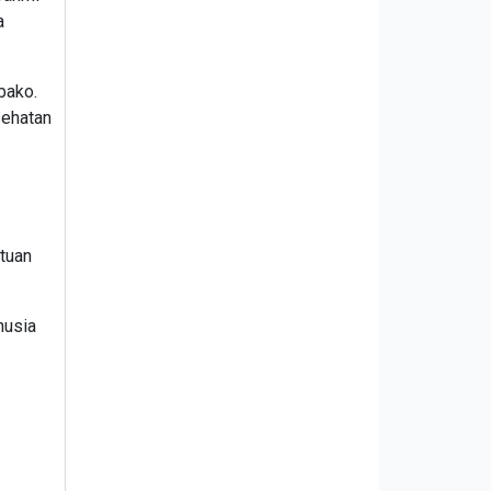
a
bako.
sehatan
ntuan
nusia