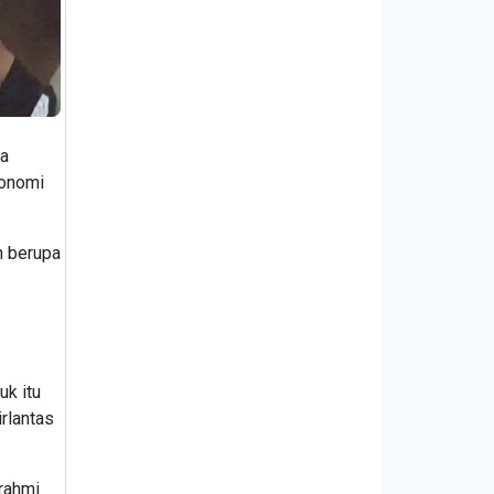
ya
konomi
n berupa
uk itu
rlantas
urahmi