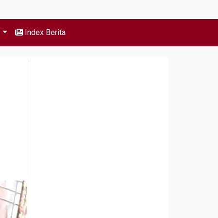
s
Index Berita