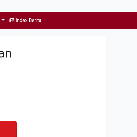
s
Index Berita
an