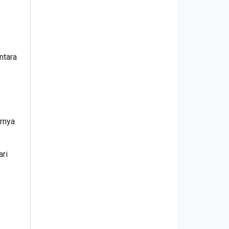
ntara
arnya
ari