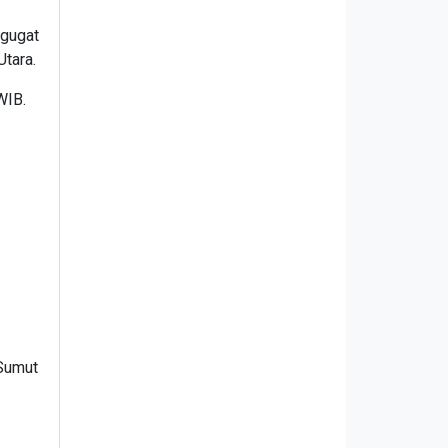
ggugat
Utara.
 WIB.
 Sumut