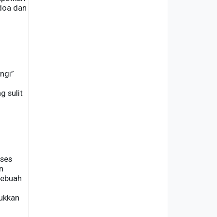
doa dan
ngi”
g sulit
oses
n
sebuah
jukkan