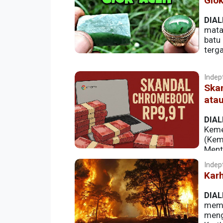
Giok
DIAL
mata
batu
terg
Indept
Skan
ata
DIAL
Keme
(Kem
Ment
pendidikan dengan fasilitas Teknologi
Indept
digital. Pada 2021 misalnya pemerintah 
Karh
laptop (produk dalam negeri bersertifik
DIAL
membu
mengh