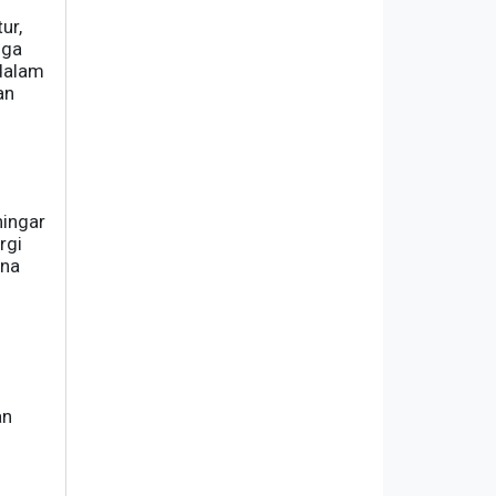
ur,
gga
 dalam
an
hingar
rgi
ana
an