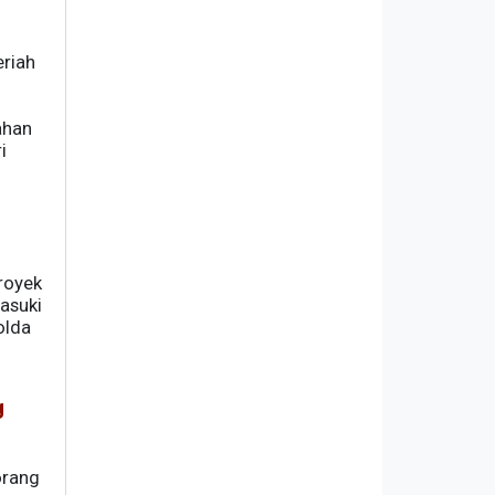
riah
ahan
i
royek
asuki
olda
g
orang