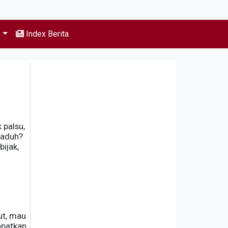
s
Index Berita
 palsu,
gaduh?
bijak,
ut, mau
apatkan