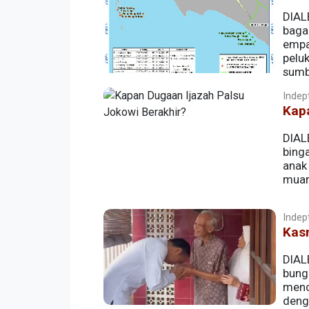
DIAL
baga
empa
pelu
sumb
Indept
Kapa
DIAL
bing
anak
muara
Indept
Kasm
DIALE
bung
menc
deng