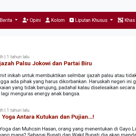
Berita
Opini
Kolom
Liputan Khusus
Kha
h | 1 tahun lalu
Ijazah Palsu Jokowi dan Partai Biru
it inikah untuk membuktikan selmbar ijazah palsu atau tidak
ngga ada pihak yang harus dikorbankan. Haruskah negeri ini 
kaian yang tidak berujung, padahal kalau diselesaikan secara 
k lagi menguras energy anak bangsa.
h | 1 tahun lalu
i Yoga Antara Kutukan dan Pujian...!
i Yoga dan Muhcsin Hasan, orang yang menentukan di Gayo L
h yang mana? Sebagai Bupati dan Wakil Bupati dia akan mend