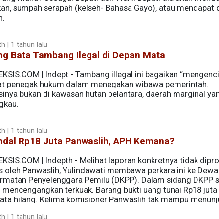
kan, sumpah serapah (kelseh- Bahasa Gayo), atau mendapat 
n.
h | 1 tahun lalu
ng Bata Tambang Ilegal di Depan Mata
EKSIS.COM | Indept - Tambang illegal ini bagaikan “mengenci
at penegak hukum dalam menegakan wibawa pemerintah.
sinya bukan di kawasan hutan belantara, daerah marginal yan
gkau.
h | 1 tahun lalu
ndal Rp18 Juta Panwaslih, APH Kemana?
EKSIS.COM | Indepth - Melihat laporan konkretnya tidak dipr
us oleh Panwaslih, Yulindawati membawa perkara ini ke Dewa
rmatan Penyelenggara Pemilu (DKPP). Dalam sidang DKPP 
a mencengangkan terkuak. Barang bukti uang tunai Rp18 juta
yata hilang. Kelima komisioner Panwaslih tak mampu menun
h | 1 tahun lalu