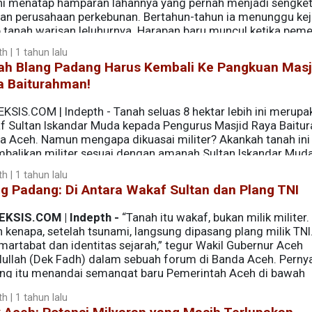
ni menatap hamparan lahannya yang pernah menjadi sengke
an perusahaan perkebunan. Bertahun-tahun ia menunggu kej
b tanah warisan leluhurnya. Harapan baru muncul ketika peme
 urusan pertanahan di Aceh kepada pemerintah daerah.
h | 1 tahun lalu
ah Blang Padang Harus Kembali Ke Pangkuan Masj
a Baiturahman!
KSIS.COM | Indepth - Tanah seluas 8 hektar lebih ini merupa
f Sultan Iskandar Muda kepada Pengurus Masjid Raya Baitu
a Aceh. Namun mengapa dikuasai militer? Akankah tanah ini
mbalikan militer sesuai dengan amanah Sultan Iskandar Mud
h | 1 tahun lalu
g Padang: Di Antara Wakaf Sultan dan Plang TNI
EKSIS.COM | Indepth -
“Tanah itu wakaf, bukan milik militer.
 kenapa, setelah tsunami, langsung dipasang plang milik TNI.
martabat dan identitas sejarah,” tegur Wakil Gubernur Aceh
lullah (Dek Fadh) dalam sebuah forum di Banda Aceh. Perny
ang itu menandai semangat baru Pemerintah Aceh di bawah
(Mualem) dan dirinya untuk mengembalikan Lapangan Blan
h | 1 tahun lalu
bagai tanah wakaf Masjid Raya Baiturrahman.