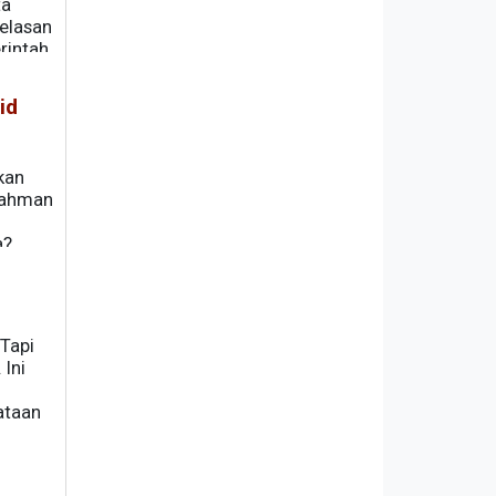
ta
elasan
rintah
id
kan
rahman
a?
 Tapi
 Ini
ataan
g