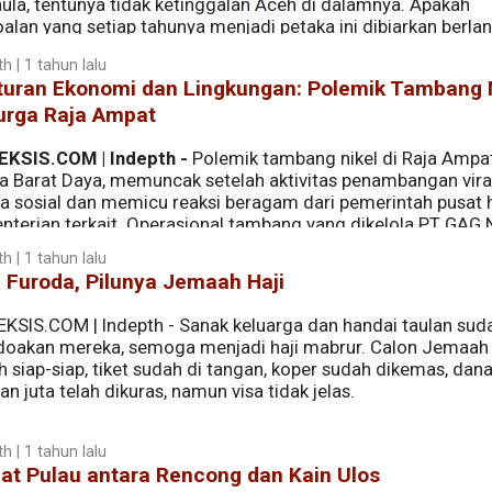
hula, tentunya tidak ketinggalan Aceh di dalamnya. Apakah
alan yang setiap tahunya menjadi petaka ini dibiarkan berlanj
kita melihat amukan alam karena ulah manusia?
h | 1 tahun lalu
turan Ekonomi dan Lingkungan: Polemik Tambang 
urga Raja Ampat
EKSIS.COM | Indepth -
Polemik tambang nikel di Raja Ampat
a Barat Daya, memuncak setelah aktivitas penambangan viral
a sosial dan memicu reaksi beragam dari pemerintah pusat 
nterian terkait. Operasional tambang yang dikelola PT GAG N
tikan sementara oleh Kementerian Energi dan Sumber Daya 
h | 1 tahun lalu
gaskan komitmen pemerintah untuk melindungi kawasan wisa
 Furoda, Pilunya Jemaah Haji
akui UNESCO sebagai global geopark. Berikut uraian mendala
ghentian sementara tambang nikel di Raja Ampat.
EKSIS.COM | Indepth - Sanak keluarga dan handai taulan sud
oakan mereka, semoga menjadi haji mabrur. Calon Jemaah i
 siap-siap, tiket sudah di tangan, koper sudah dikemas, dan
an juta telah dikuras, namun visa tidak jelas.
h | 1 tahun lalu
at Pulau antara Rencong dan Kain Ulos