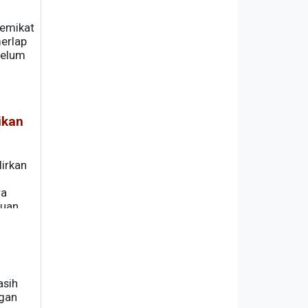
memikat
merlap
belum
ikan
lirkan
ra
tuan
an
0
asih
ngan