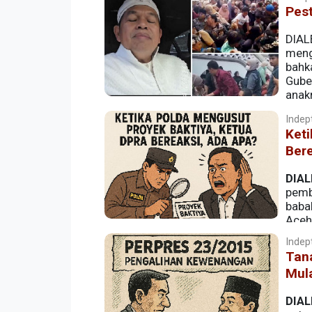
Pes
DIAL
meng
bahk
Gube
anak
ribuan warga berubah menjadi petaka.
Indept
Ket
Bere
DIAL
pemb
babak
Aceh
Pengadaan Barang dan Jasa (PBJ) Setd
Indept
Tan
Mula
DIAL