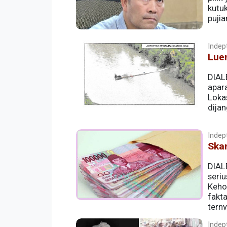
kutu
pujia
Indept
Lue
DIAL
apar
Loka
dijan
Indept
Ska
DIAL
seri
Keho
fakt
tern
bukti uang yang dulu mereka sita.
Indept