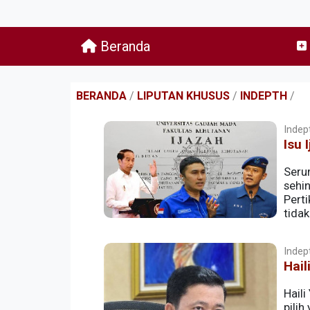
Beranda
BERANDA
/
LIPUTAN KHUSUS
/
INDEPTH
/
Indept
Isu 
Serum
sehi
Perti
tida
Indept
Hail
Hail
pili