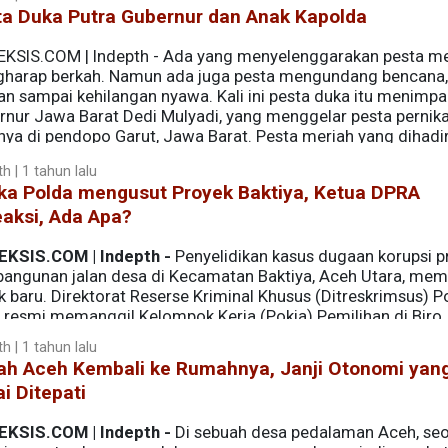
ta Duka Putra Gubernur dan Anak Kapolda
EKSIS.COM | Indepth - Ada yang menyelenggarakan pesta me
harap berkah. Namun ada juga pesta mengundang bencana,
an sampai kehilangan nyawa. Kali ini pesta duka itu menimpa
rnur Jawa Barat Dedi Mulyadi, yang menggelar pesta pernik
nya di pendopo Garut, Jawa Barat. Pesta meriah yang dihadir
h | 1 tahun lalu
ika Polda mengusut Proyek Baktiya, Ketua DPRA
aksi, Ada Apa?
EKSIS.COM | Indepth -
Penyelidikan kasus dugaan korupsi p
angunan jalan desa di Kecamatan Baktiya, Aceh Utara, mem
 baru. Direktorat Reserse Kriminal Khusus (Ditreskrimsus) P
 resmi memanggil Kelompok Kerja (Pokja) Pemilihan di Biro
a Aceh guna dimintai keterangan.
h | 1 tahun lalu
ah Aceh Kembali ke Rumahnya, Janji Otonomi yan
i Ditepati
EKSIS.COM | Indepth -
Di sebuah desa pedalaman Aceh, se