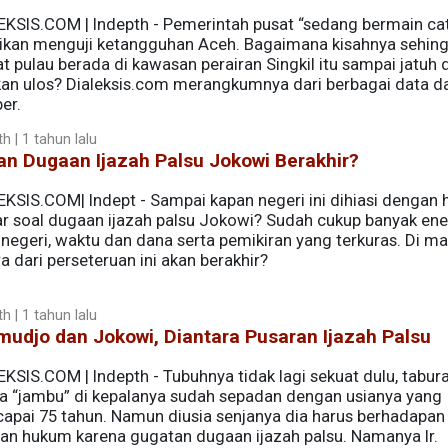
EKSIS.COM | Indepth - Pemerintah pusat “sedang bermain cat
ikan menguji ketangguhan Aceh. Bagaimana kisahnya sehin
t pulau berada di kawasan perairan Singkil itu sampai jatuh
kan ulos? Dialeksis.com merangkumnya dari berbagai data d
er.
h | 1 tahun lalu
n Dugaan Ijazah Palsu Jokowi Berakhir?
EKSIS.COM| Indept - Sampai kapan negeri ini dihiasi dengan 
ar soal dugaan ijazah palsu Jokowi? Sudah cukup banyak ene
 negeri, waktu dan dana serta pemikiran yang terkuras. Di m
 dari perseteruan ini akan berakhir?
h | 1 tahun lalu
udjo dan Jokowi, Diantara Pusaran Ijazah Palsu
KSIS.COM | Indepth - Tubuhnya tidak lagi sekuat dulu, tabur
a “jambu” di kepalanya sudah sepadan dengan usianya yang
apai 75 tahun. Namun diusia senjanya dia harus berhadapan
an hukum karena gugatan dugaan ijazah palsu. Namanya Ir.