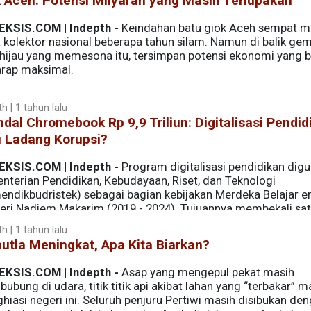
 Aceh: Potensi Milyaran yang Masih Terlupakan
EKSIS.COM | Indepth -
Keindahan batu giok Aceh sempat 
 kolektor nasional beberapa tahun silam. Namun di balik ge
 hijau yang memesona itu, tersimpan potensi ekonomi yang 
arap maksimal.
h | 1 tahun lalu
dal Chromebook Rp 9,9 Triliun: Digitalisasi Pendid
u Ladang Korupsi?
EKSIS.COM | Indepth -
Program digitalisasi pendidikan digu
nterian Pendidikan, Kebudayaan, Riset, dan Teknologi
endikbudristek) sebagai bagian kebijakan Merdeka Belajar e
eri Nadiem Makarim (2019 - 2024). Tujuannya membekali sa
 Informasi dan Komunikasi (TIK) untuk mendukung pembelajar
h | 1 tahun lalu
mengalokasikan sekitar Rp 1,3 triliun untuk pembelian 190.00
utla Meningkat, Apa Kita Biarkan?
at TKDN) bagi 12.000 sekolah.
EKSIS.COM | Indepth -
Asap yang mengepul pekat masih
bung di udara, titik titik api akibat lahan yang “terbakar” m
iasi negeri ini. Seluruh penjuru Pertiwi masih disibukan de